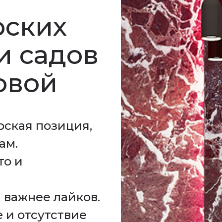
рских
и садов
овой
рская позиция,
ам.
то и
 важнее лайков.
е и отсутствие