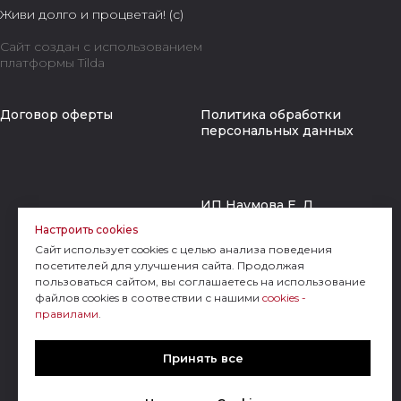
Живи долго и процветай! (с)
Сайт создан с использованием
платформы Tilda
Договор оферты
Политика обработки
персональных данных
ИП Наумова Е. Д.
Настроить cookies
ИНН
Сайт использует cookies с целью анализа поведения
772318479488
посетителей для улучшения сайта. Продолжая
ОГРН 321774600511998
пользоваться сайтом, вы соглашаетесь на использование
файлов cookies в соотвествии с нашими
cookies -
г. Москва
правилами
.
e.gody@yandex.ru
Принять все
+7 (999) 985-0505